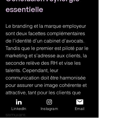
essentielle
Le branding et la marque employeur 
sont deux facettes complémentaires 
de l’identité d’un cabinet d’avocats. 
Tandis que le premier est piloté par le 
marketing et s’adresse aux clients, la 
seconde relève des RH et vise les 
talents. Cependant, leur 
communication doit être harmonisée 
pour assurer une image cohérente et 
attractive, tant pour les clients que 
pour les professionnels du droit en 
quête d’un environnement de travail 
LinkedIn
Instagram
Email
stimulant.
En somme, si le marketing et les RH 
ont chacun leur rôle, c’est leur 