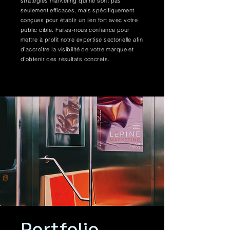
stratégies marketing qui ne sont pas
seulement efficaces, mais spécifiquement
conçues pour établir un lien fort avec votre
public cible. Faites-nous confiance pour
mettre à profit notre expertise sectorielle afin
d’accroître la visibilité de votre marque et
d’obtenir des résultats concrets.
Portfolio