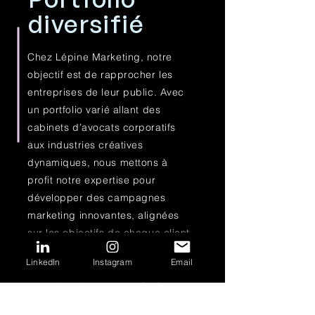
diversifié
Chez Lépine Marketing, notre
objectif est de rapprocher les
entreprises de leur public. Avec
un portfolio varié allant des
cabinets d’avocats corporatifs
aux industries créatives
dynamiques, nous mettons à
profit notre expertise pour
développer des campagnes
marketing innovantes, alignées
sur les objectifs de chaque client.
Nous comprenons que chaque
LinkedIn
Instagram
Email
entreprise a une histoire unique à
raconter et sommes ravis de
collaborer avec vous pour créer