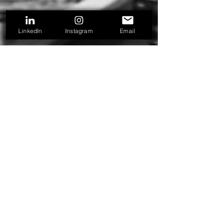
LinkedIn
Instagram
Email