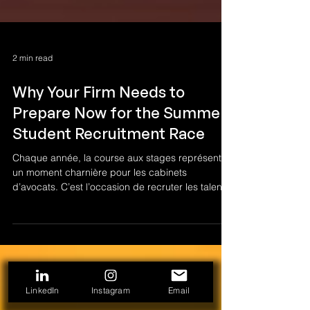
2 min read
Why Your Firm Needs to
Prepare Now for the Summer
Student Recruitment Race
Chaque année, la course aux stages représente
un moment charnière pour les cabinets
d’avocats. C’est l’occasion de recruter les talents
de demain, mais aussi un défi de taille : la
compétition est féroce, les attentes des étudiants
sont élevées, et la réputation d’un cabinet peut se
jouer dans les détails et tout ça débute dès la
rentrée!
LinkedIn
Instagram
Email