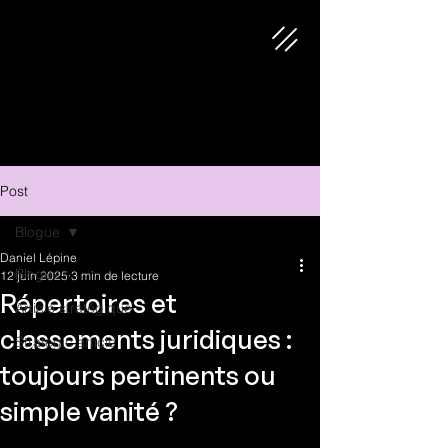
Post
Blogue
Daniel Lépine
Blogue
12 juin 2025
3 min de lecture
Répertoires et
Article stratégique
classements juridiques :
Strategic article
toujours pertinents ou
simple vanité ?