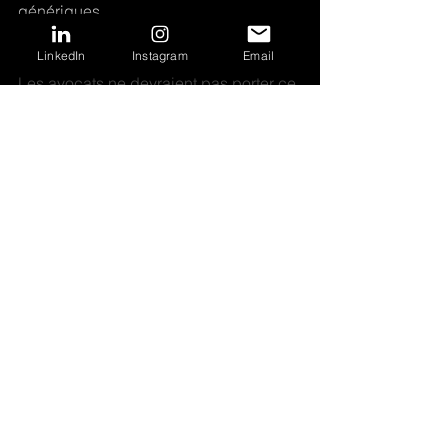
génériques.
LinkedIn
Instagram
Email
d) Impliquer les leaders du marketing.
Les avocats ne devraient pas porter ce 
fardeau seuls : l’équipe marketing et 
développement des affaires de votre 
entreprise peut structurer, affiner et 
renforcer stratégiquement le processus.
 e) Entraînez vos arbitres.
De nombreux répertoires demandent 
des références de clients. Assurez-
vous que ces clients savent pourquoi 
ils sont contactés et ce que vous 
aimeriez qu’ils mettent en évidence. 
Leurs commentaires déterminent 
souvent votre classement.
En conclusion : le 